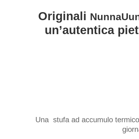
Originali 
NunnaUun
un’autentica pie
Una  stufa ad accumulo termico 
giorn