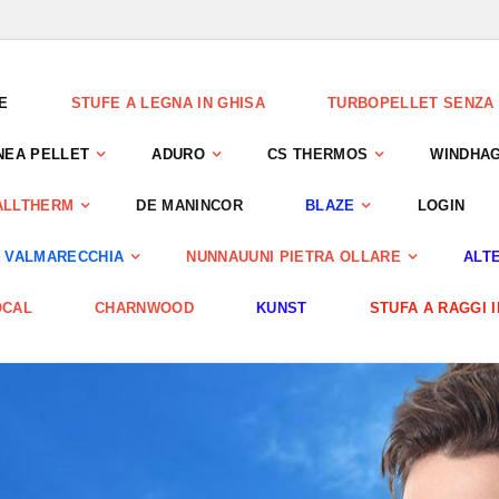
E
STUFE A LEGNA IN GHISA
TURBOPELLET SENZA 
NEA PELLET
ADURO
CS THERMOS
WINDHA
ALLTHERM
DE MANINCOR
BLAZE
LOGIN
 VALMARECCHIA
NUNNAUUNI PIETRA OLLARE
ALTE
OCAL
CHARNWOOD
KUNST
STUFA A RAGGI 