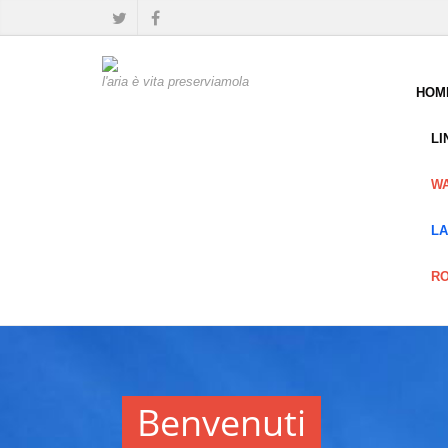
l'aria è vita preserviamola
HOM
LI
W
LA
R
Benvenuti