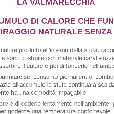
 LA VALMARECCHIA  
UMULO DI CALORE CHE FUNZ
TIRAGGIO NATURALE SENZ
calore prodotto all’interno della stufa, rag
he sono costruite con materiale caratterizza
sorbire il calore e poi diffonderlo nell’amb
parmiare sul consumo giornaliero di combust
zie all’accumulo la stufa continua a scalda
nte ha una comodità impagabile.
ore e di cederlo lentamente nell’ambiente, p
e per goderne una temperatura confortevole
.