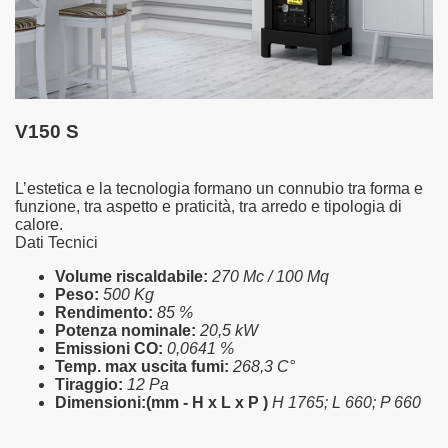
V150 S
L’estetica e la tecnologia formano un connubio tra forma e
funzione, tra aspetto e praticità, tra arredo e tipologia di
calore.
Dati Tecnici
Volume riscaldabile:
270 Mc / 100 Mq
Peso:
500 Kg
Rendimento:
85 %
Potenza nominale:
20,5 kW
Emissioni CO:
0,0641 %
Temp. max uscita fumi:
268,3 C°
pellet biomassa
Tiraggio:
12 Pa
Dimensioni:(mm - H x L x P )
H 1765; L 660; P 660