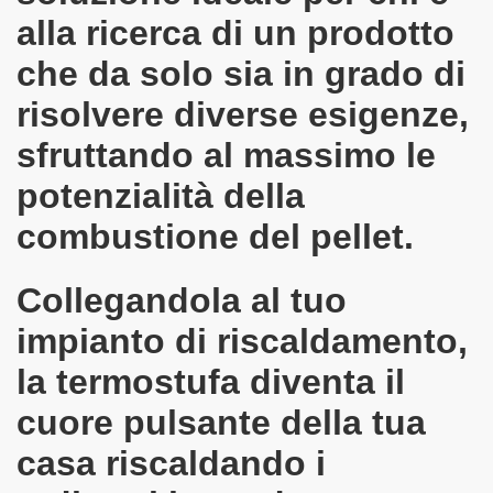
alla ricerca di un prodotto
LUX
che da solo sia in grado di
risolvere diverse esigenze,
NDARD PLUS PRESTIGE
sfruttando al massimo le
potenzialità della
combustione del pellet.
T
T CANALIZZATE
Collegandola al tuo
 PELLET
impianto di riscaldamento,
LET
la termostufa diventa il
cuore pulsante della tua
POLICOMBUSTIBILI
casa riscaldando i