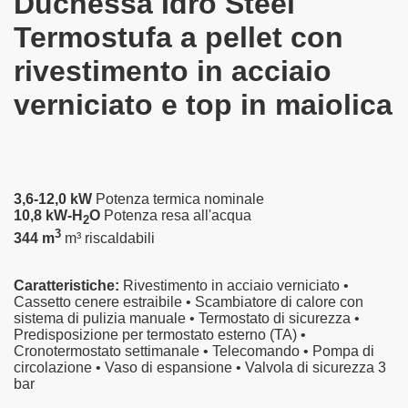
Duchessa Idro Steel
Termostufa a pellet con
rivestimento in acciaio
verniciato e top in maiolica
3,6-12,0 kW
Potenza termica nominale
10,8 kW-H
O
Potenza resa all'acqua
2
3
344 m
m³ riscaldabili
Caratteristiche:
Rivestimento in acciaio verniciato •
Cassetto cenere estraibile • Scambiatore di calore con
sistema di pulizia manuale • Termostato di sicurezza •
Predisposizione per termostato esterno (TA) •
Cronotermostato settimanale • Telecomando • Pompa di
circolazione • Vaso di espansione • Valvola di sicurezza 3
bar