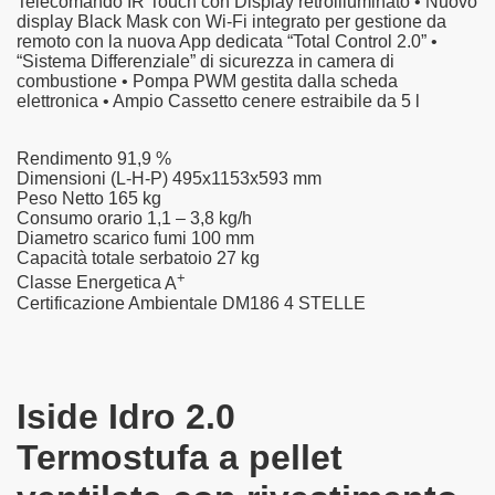
Telecomando IR Touch con Display retroilluminato • Nuovo
display Black Mask con Wi-Fi integrato per gestione da
remoto con la nuova App dedicata “Total Control 2.0” •
“Sistema Differenziale” di sicurezza in camera di
combustione • Pompa PWM gestita dalla scheda
elettronica • Ampio Cassetto cenere estraibile da 5 l
Rendimento
91,9 %
Dimensioni (L-H-P)
495x1153x593 mm
Peso Netto
165 kg
Consumo orario
1,1 – 3,8 kg/h
Diametro scarico fumi
100 mm
Capacità totale serbatoio
27 kg
+
Classe Energetica
A
Certificazione Ambientale DM186
4 STELLE
Iside Idro 2.0
Termostufa a pellet