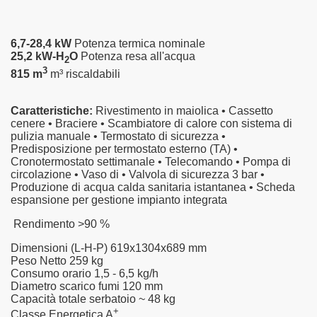
6,7-28,4 kW
Potenza termica nominale
25,2 kW-H
O
Potenza resa all'acqua
2
3
815 m
m³ riscaldabili
Caratteristiche:
Rivestimento in maiolica
•
Cassetto
cenere
•
Braciere
•
Scambiatore di calore con sistema di
pulizia manuale
•
Termostato di sicurezza
•
Predisposizione per termostato esterno (TA)
•
Cronotermostato settimanale
•
Telecomando
•
Pompa di
circolazione
•
Vaso di
•
Valvola di sicurezza 3 bar
•
Produzione di acqua calda sanitaria istantanea
•
Scheda
espansione per gestione impianto integrata
Rendimento
>90 %
Dimensioni (L-H-P)
619x1304x689 mm
Peso Netto
259 kg
Consumo orario
1,5 - 6,5 kg/h
Diametro scarico fumi
120 mm
Capacità totale serbatoio
~ 48 kg
+
Classe Energetica
A