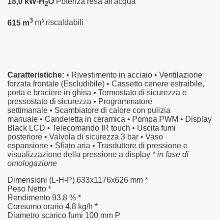
18,0 kW-H
O
Potenza resa all'acqua
2
3
615 m
m³ riscaldabili
Caratteristiche:
• Rivestimento in acciaio • Ventilazione
forzata frontale (Escludibile) • Cassetto cenere estraibile,
porta e braciere in ghisa • Termostato di sicurezza e
pressostato di sicurezza • Programmatore
settimanale • Scambiatore di calore con pulizia
manuale • Candeletta in ceramica • Pompa PWM • Display
Black LCD • Telecomando IR touch • Uscita fumi
posteriore • Valvola di sicurezza 3 bar • Vaso
espansione • Sfiato aria • Trasduttore di pressione e
visualizzazione della pressione a display
* in fase di
omologazione
Dimensioni (L-H-P)
633x1176x626 mm *
Peso Netto
*
Rendimento
93,8 % *
Consumo orario
4,8 kg/h *
Diametro scarico fumi
100 mm P