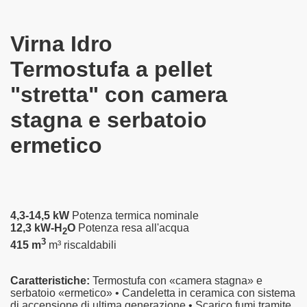
Virna Idro
Termostufa a pellet
"stretta" con camera
stagna e serbatoio
ermetico
4,3-14,5 kW
Potenza termica nominale
12,3 kW-H
O
Potenza resa all'acqua
2
3
415 m
m³ riscaldabili
Caratteristiche:
Termostufa con «camera stagna» e
serbatoio «ermetico» • Candeletta in ceramica con sistema
di accensione di ultima generazione • Scarico fumi tramite