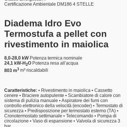
Certificazione Ambientale DM186
4 STELLE
Diadema Idro Evo
Termostufa a pellet con
rivestimento in maiolica
8,0-28,0 kW
Potenza termica nominale
24,1 kW-H
O
Potenza resa all'acqua
2
3
803 m
m³ riscaldabili
Caratteristiche:
•
Rivestimento in maiolica
•
Cassetto
cenere
•
Braciere autopulente
•
Scambiatore di calore con
sistema di pulizia manuale
•
Aspiratore dei fumi con
controllo elettronico della velocità (encoder)
•
Termostato di
sicurezza
•
Predisposizione per termostato esterno (TA)
•
Cronotermostato settimanale
•
Telecomando
•
Pompa di
circolazione
•
Vaso di espansione
•
Valvola di sicurezza 3
bar