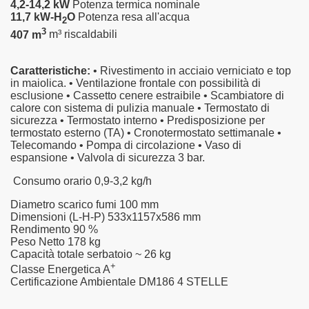
4,2-14,2 kW
Potenza termica nominale
11,7 kW-H
O
Potenza resa all'acqua
2
3
407 m
m³ riscaldabili
Caratteristiche:
•
Rivestimento in acciaio verniciato e top
in maiolica.
• Ventilazione frontale con possibilità di
esclusione • Cassetto cenere estraibile • Scambiatore di
calore con sistema di pulizia manuale • Termostato di
sicurezza • Termostato interno • Predisposizione per
termostato esterno (TA) • Cronotermostato settimanale •
Telecomando • Pompa di circolazione • Vaso di
espansione • Valvola di sicurezza 3 bar.
Consumo orario
0,9-3,2 kg/h
Diametro scarico fumi
100 mm
Dimensioni (L-H-P)
533x1157x586 mm
Rendimento
90 %
Peso Netto
178 kg
Capacità totale serbatoio
~ 26 kg
+
Classe Energetica
A
Certificazione Ambientale DM186
4 STELLE