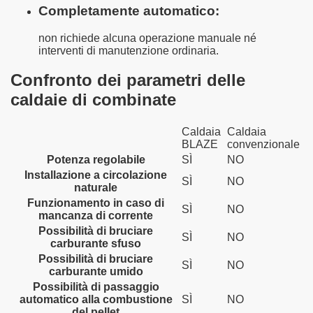
Completamente automatico:
non richiede alcuna operazione manuale né
interventi di manutenzione ordinaria.
Confronto dei parametri delle
caldaie di combinate
Caldaia
Caldaia
BLAZE
convenzionale
Potenza regolabile
SÌ
NO
Installazione a circolazione
SÌ
NO
naturale
Funzionamento in caso di
SÌ
NO
mancanza di corrente
Possibilità di bruciare
SÌ
NO
carburante sfuso
Possibilità di bruciare
SÌ
NO
carburante umido
Possibilità di passaggio
automatico alla combustione
SÌ
NO
del pellet