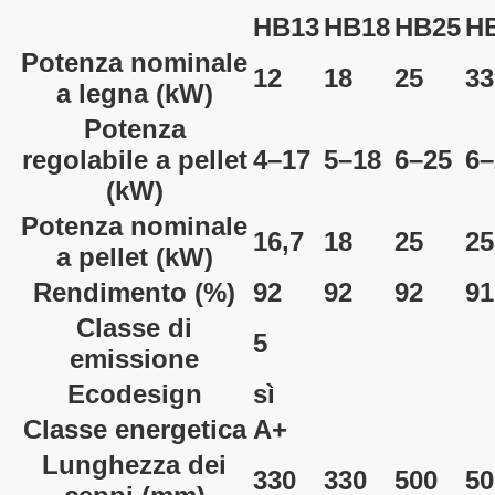
HB13
HB18
HB25
H
Potenza nominale
12
18
25
33
a legna
(kW)
Potenza
regolabile a pellet
4–17
5–18
6–25
6–
(kW)
Potenza nominale
16,7
18
25
25
a pellet
(kW)
Rendimento
(%)
92
92
92
91
Classe di
5
emissione
Ecodesign
sì
Classe energetica
A+
Lunghezza dei
330
330
500
50