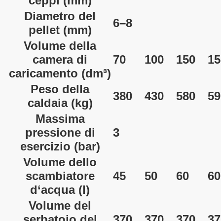
ceppi
(mm)
Diametro del
6–8
pellet
(mm)
Volume della
camera di
70
100
150
15
caricamento
(dm³)
Peso della
380
430
580
59
caldaia
(kg)
Massima
pressione di
3
esercizio
(bar)
Volume dello
scambiatore
45
50
60
60
d‘acqua
(l)
Volume del
serbatoio del
370
370
370
37