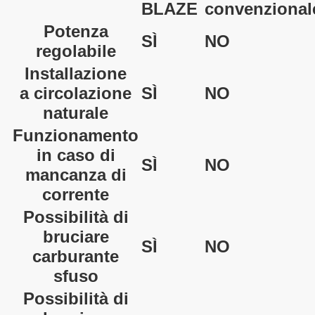
BLAZE
convenzional
Potenza
SÌ
NO
regolabile
Installazione
a circolazione
SÌ
NO
naturale
Funzionamento
in caso di
SÌ
NO
mancanza di
corrente
Possibilità di
bruciare
SÌ
NO
carburante
sfuso
Possibilità di