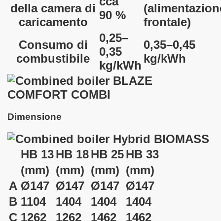
cca
della camera di
(alimentazion
90 %
caricamento
frontale)
0,25–
Consumo di
0,35–0,45
0,35
combustibile
kg/kWh
kg/kWh
Dimensione
HB 13
HB 18
HB 25
HB 33
(mm)
(mm)
(mm)
(mm)
A
Ø147
Ø147
Ø147
Ø147
B
1104
1404
1404
1404
C
1262
1262
1462
1462