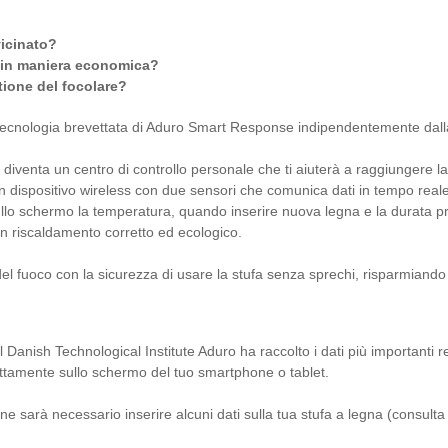
vicinato?
a in maniera economica?
ione del focolare?
la tecnologia brevettata di Aduro Smart Response indipendentemente dall
iventa un centro di controllo personale che ti aiuterà a raggiungere l
dispositivo wireless con due sensori che comunica dati in tempo reale at
llo schermo la temperatura, quando inserire nuova legna e la durata p
 un riscaldamento corretto ed ecologico.
l fuoco con la sicurezza di usare la stufa senza sprechi, risparmiand
 Danish Technological Institute Aduro ha raccolto i dati più importanti re
ettamente sullo schermo del tuo smartphone o tablet.
one sarà necessario inserire alcuni dati sulla tua stufa a legna (consulta i