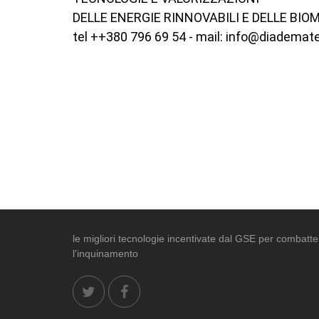
DELLE ENERGIE RINNOVABILI E DELLE BIO
tel ++380 796 69 54 - mail: info@diademat
le migliori tecnologie incentivate dal GSE per combatte
l'inquinamento