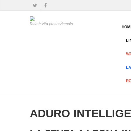
l'aria è vita preserviamola
HOM
LI
W
LA
R
ADURO INTELLIG