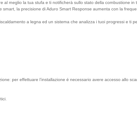
usare al meglio la tua stufa e ti notificherà sullo stato della combustion
one smart, la precisione di Aduro Smart Response aumenta con la frequenz
iscaldamento a legna ed un sistema che analizza i tuoi progressi e ti per
ne: per effettuare l’installazione é necessario avere accesso allo scari
ici.