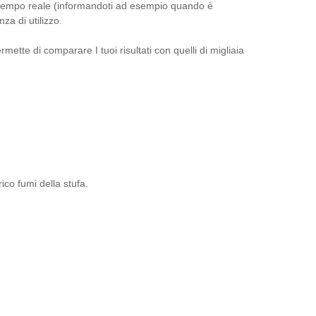
e in tempo reale (informandoti ad esempio quando è
a di utilizzo.
mette di comparare I tuoi risultati con quelli di migliaia
co fumi della stufa.