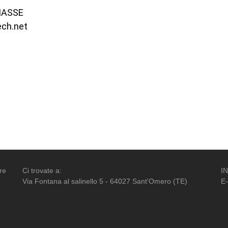
MASSE
ech.net
re
Ci trovate a:
I
Via Fontana al salinello 5 - 64027 Sant'Omero (TE)
E