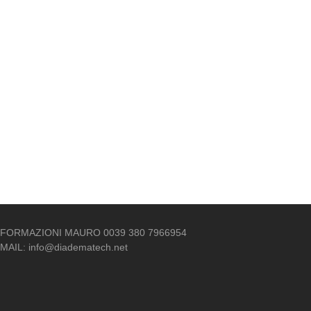
NFORMAZIONI MAURO 0039 380 7966954
-MAIL: info@diadematech.net