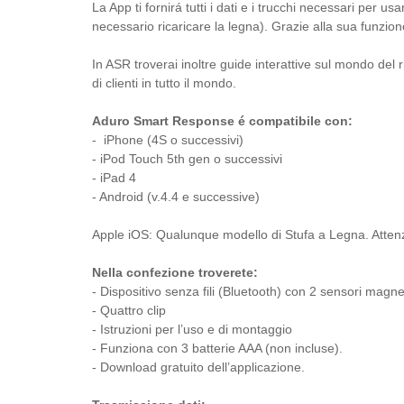
La App ti fornirá tutti i dati e i trucchi necessari per 
necessario ricaricare la legna). Grazie alla sua funzi
In ASR troverai inoltre guide interattive sul mondo del r
di clienti in tutto il mondo.
Aduro Smart Response é compatibile con:
- iPhone (4S o successivi)
- iPod Touch 5th gen o successivi
- iPad 4
- Android (v.4.4 e successive)
Apple iOS: Qualunque modello di Stufa a Legna. Attenzio
Nella confezione troverete:
- Dispositivo senza fili (Bluetooth) con 2 sensori magnet
- Quattro clip
- Istruzioni per l’uso e di montaggio
- Funziona con 3 batterie AAA (non incluse).
- Download gratuito dell’applicazione.