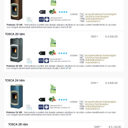
LUX
NDARD PLUS PRESTIGE
T
T CANALIZZATE
 PELLET
LET
POLICOMBUSTIBILI