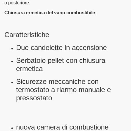
o posteriore.
LUX
Chiusura ermetica del vano combustibile.
Caratteristiche
NDARD PLUS PRESTIGE
Due candelette in accensione
Serbatoio pellet con chiusura
T
ermetica
T CANALIZZATE
Sicurezze meccaniche con
 PELLET
termostato a riarmo manuale e
pressostato
LET
POLICOMBUSTIBILI
nuova camera di combustione