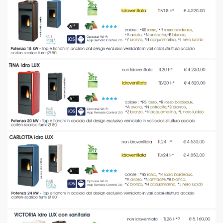
LUX
NDARD PLUS PRESTIGE
T
T CANALIZZATE
 PELLET
LET
POLICOMBUSTIBILI