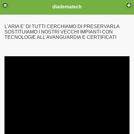
diadematech
L'ARIA E' DI TUTTI CERCHIAMO DI PRESERVARLA
SOSTITUIAMO I NOSTRI VECCHI IMPIANTI CON
TECNOLOGIE ALL'AVANGUARDIA E CERTIFICATI
ia fissa