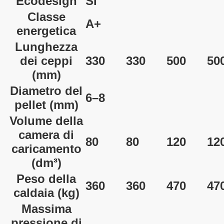
Ecodesign
SÌ
Classe
A+
energetica
Lunghezza
dei ceppi
330
330
500
50
(mm)
Diametro del
6–8
pellet
(mm)
Volume della
camera di
80
80
120
12
caricamento
(dm³)
Peso della
360
360
470
47
caldaia
(kg)
Massima
pressione di