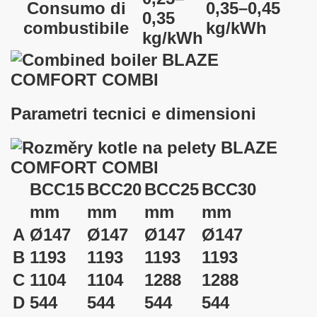
Consumo di
0,35–0,45
0,35
combustibile
kg/kWh
kg/kWh
Parametri tecnici e dimensioni
BCC15
BCC20
BCC25
BCC30
mm
mm
mm
mm
A
Ø147
Ø147
Ø147
Ø147
B
1193
1193
1193
1193
C
1104
1104
1288
1288
D
544
544
544
544