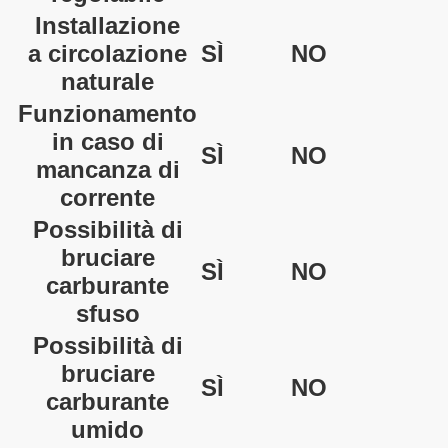
Installazione
a circolazione
SÌ
NO
naturale
Funzionamento
in caso di
SÌ
NO
mancanza di
corrente
Possibilità di
bruciare
SÌ
NO
carburante
sfuso
Possibilità di
bruciare
SÌ
NO
carburante
umido