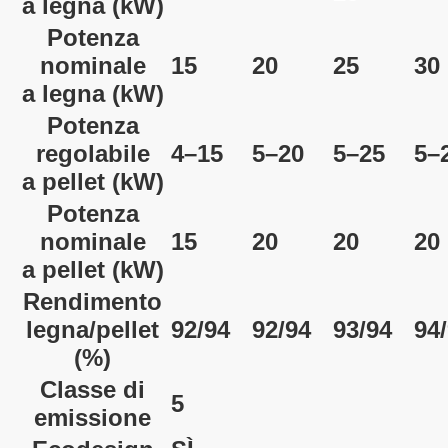
a legna
(kW)
Potenza
nominale
15
20
25
30
a legna
(kW)
Potenza
regolabile
4–15
5–20
5–25
5–
a pellet
(kW)
Potenza
nominale
15
20
20
20
a pellet
(kW)
Rendimento
legna/pellet
92/94
92/94
93/94
94
(%)
Classe di
5
emissione