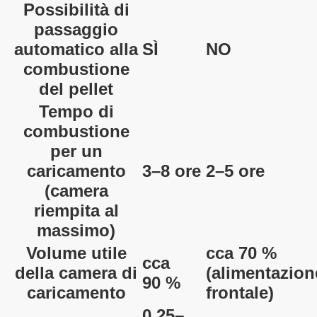
Possibilità di
passaggio
automatico alla
SÌ
NO
combustione
del pellet
Tempo di
combustione
per un
caricamento
3–8 ore
2–5 ore
(camera
riempita al
massimo)
Volume utile
cca 70 %
cca
della camera di
(alimentazion
90 %
caricamento
frontale)
0,25–